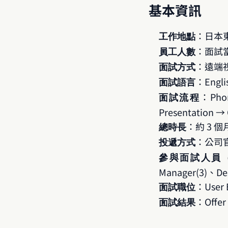
基本資訊
：日本東
工作地點
：面試當時
員工人數
：遠端
面試方式
：Engli
面試語言
：Phon
面試流程
Presentation → 
：約 3 個
總時長
：公司
投遞方式
參與面試人員（
Manager(3)、Des
：User E
面試職位
：Offe
面試結果