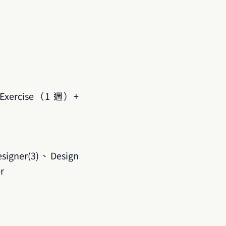
n Exercise（1 週）+ 
signer(3)、Design 
r
）