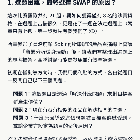
1. 選題困難，最終選擇 SWAP 的原因？
這次比賽團隊共有 21 組，要如何獲得僅有 8 名的決賽資
格，在選題上苦惱很久，更是花了一週在決定選題上（競
賽只有七週，第一步就先考倒我們了 XD）。
所幸參加了資深前輩 Soking 所舉辦的產品直播線上會議 
— — 「商業分析暖身活動」後，讓我們有整理出選題上
的思考框架，團隊討論時能更聚焦並有效率選題。
初期在慌亂無方向時，我們用便利貼的方式，各自從題目
中反問自己以下三個問題：
：這個題目是透過「解決什麼問題」來對目標客
問題 1
群產生價值？
：現在有沒有相似的產品在解決相同的問題？
問題 2
：什麼原因導致這個問題被目標客群感受到，
問題 3
或讓企業方設定為題目的背後原因？
在思考時難免會遇到許多疑惑點，可以透過主辦方開設的 