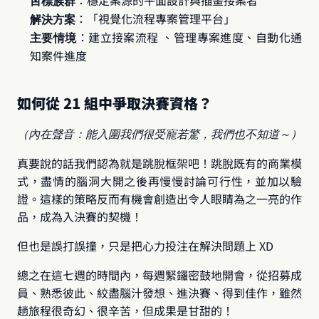
：穩定案源的平面設計與插畫接案者
目標族群
：「視覺化流程專案管理平台」
解決方案
：建立接案流程 、管理專案進度、自動化通
主要情境
知案件進度
如何從 21 組中爭取決賽資格？
（內在聲音：能入圍我們很受寵若驚，我們也不知道～）
真要說的話我們認為就是跳脫框架吧！跳脫既有的商業模
式，盡情的腦洞大開之後再慢慢討論可行性，並加以驗
證。這樣的策略反而有機會創造出令人眼睛為之一亮的作
品，成為入決賽的契機！
但也是誤打誤撞，只是把心力投注在解決問題上 XD
總之在這七週的時間內，每週緊鑼密鼓地開會，從招募成
員、熟悉彼此、絞盡腦汁發想、進決賽、得到佳作，雖然
趟旅程很奇幻、很辛苦，但成果是甘甜的！