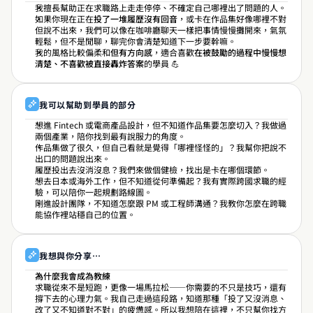
我擅長幫助正在求職路上走走停停、不確定自己哪裡出了問題的人。
如果你現在正在
投了一堆履歷沒有回音
，或卡在作品集好像哪裡不對
但說不出來，我們可以像在咖啡廳聊天一樣把事情慢慢攤開來，氣氛
輕鬆，但不是閒聊，聊完你會清楚知道下一步要幹嘛。
我的風格比較偏柔和
但有方向感
，適合喜歡
在被鼓勵的過程中慢慢想
清楚、不喜歡被直接轟炸答案
的學員 💪
我可以幫助到學員的部分
想進 Fintech 或電商產品設計，但不知道作品集要怎麼切入？我做過
兩個產業，陪你找到最有說服力的角度。
作品集做了很久，但自己看就是覺得「哪裡怪怪的」？我幫你把說不
出口的問題說出來。
履歷投出去沒消沒息？我們來做個健檢，找出是卡在哪個環節。
想去日本或海外工作，但不知道從何準備起？我有實際跨國求職的經
驗，可以陪你一起規劃路線圖。
剛進設計團隊，不知道怎麼跟 PM 或工程師溝通？我教你怎麼在跨職
能協作裡站穩自己的位置。
我想與你分享…
為什麼我會成為教練
求職從來不是短跑，更像一場馬拉松——你需要的不只是技巧，還有
撐下去的心理力氣。我自己走過這段路，知道那種「投了又沒消息、
改了又不知道對不對」的疲憊感。所以我想陪在這裡，不只幫你找方