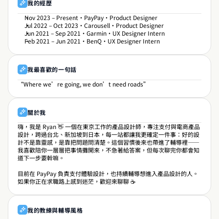
我的經歷
Nov 2023 – Present・PayPay・Product Designer 
Jul 2022 – Oct 2023・Carousell・Product Designer 
Jun 2021 – Sep 2021・Garmin・UX Designer Intern 
Feb 2021 – Jun 2021・BenQ・UX Designer Intern
我最喜歡的一句話
“Where we’re going, we don’t need roads”
關於我
嗨，我是 Ryan 👋 一個在東京工作的產品設計師，專注支付與電商產品
設計，跨過台北、新加坡到日本，每一站都讓我更確定一件事：好的設
計不是靠靈感，是靠把問題問清楚。這個習慣後來也帶進了輔導裡——
我喜歡陪你一層層把事情攤開來，不急著給答案，但每次聊完你都會知
道下一步要幹嘛。 
目前在 PayPay 負責支付體驗設計，也持續輔導想進入產品設計的人。
如果你正在求職路上感到迷茫，歡迎來聊聊 ☕
我的教練與輔導風格