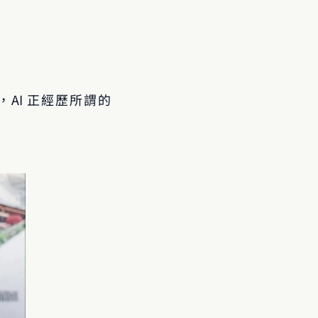
？
，AI 正經歷所謂的