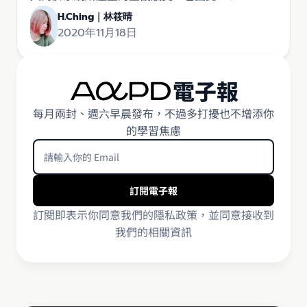
Design 經常和認知心理學、使用者研究、眼動研究
H.Ching｜林筱晴
等等，有深厚的連結。 今天來和大家介紹的是 5 個
2020年11月18日
產品設計背後所應用到的心理學研究或理論，透過
這些研究，解釋了我們常見的一些產品設計技巧。
電子報
每月兩封、週六早晨發布，不過多打擾也不增添你
的學習焦慮
訂閱即表示你同意我們的隱私政策，並同意接收到
我們的相關資訊