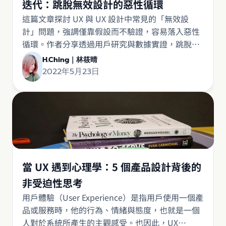
迭代：跳脫無效設計的惡性循環
這篇文章探討 UX 與 UX 設計中常見的「無效設
計」問題，強調僅靠假設而不驗證，容易落入惡性
循環。作者分享透過用戶研究與數據實證，跳脫無
效設計，打造真正符合需求的 UX 設計流程。
H.Ching｜林筱晴
2022年5月23日
當 UX 遇到心理學：5 個產品設計背後的
非受迫性思考
用戶體驗（User Experience）是指用戶使用一個產
品或服務時，他的行為、情緒與態度，也就是一個
人對於系統所產生的主觀感受。也因此，UX